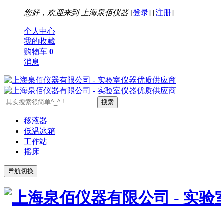
您好，欢迎来到
上海泉佰仪器
[
登录
] [
注册
]
个人中心
我的收藏
购物车
0
消息
移液器
低温冰箱
工作站
摇床
导航切换