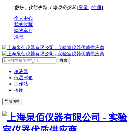
您好，欢迎来到
上海泉佰仪器
[
登录
] [
注册
]
个人中心
我的收藏
购物车
0
消息
移液器
低温冰箱
工作站
摇床
导航切换