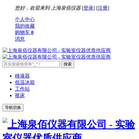
您好，欢迎来到
上海泉佰仪器
[
登录
] [
注册
]
个人中心
我的收藏
购物车
0
消息
移液器
低温冰箱
工作站
摇床
导航切换