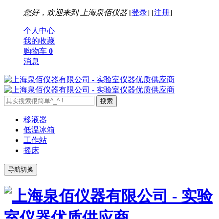
您好，欢迎来到
上海泉佰仪器
[
登录
] [
注册
]
个人中心
我的收藏
购物车
0
消息
移液器
低温冰箱
工作站
摇床
导航切换