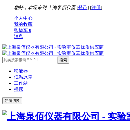
您好，欢迎来到
上海泉佰仪器
[
登录
] [
注册
]
个人中心
我的收藏
购物车
0
消息
移液器
低温冰箱
工作站
摇床
导航切换